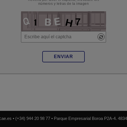
números y letras de la imagen
cae.es
• (+34) 944 20 98 77 • Parque Empresarial Boroa P2A-4. 4834