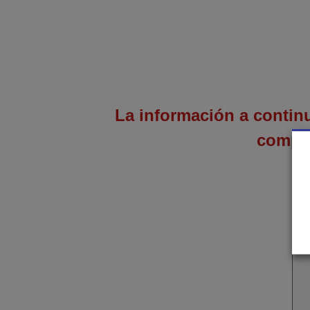
La información a continu
compar